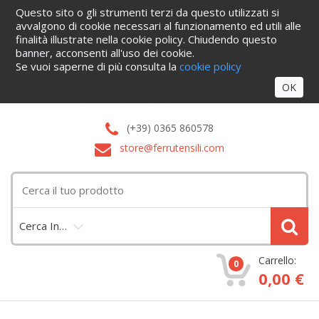
Questo sito o gli strumenti terzi da questo utilizzati si
Home
Informazioni
Servizi
Blog
Azienda
Cataloghi
avvalgono di cookie necessari al funzionamento ed utili alle
Contattaci
finalità illustrate nella cookie policy. Chiudendo questo
Accedi
banner, acconsenti all'uso dei cookie.
Se vuoi saperne di più consulta la
cookie policy
OK
(+39) 0365 860578
store@ferrutensili.com
Cerca In…
Carrello:
0
0,00 €