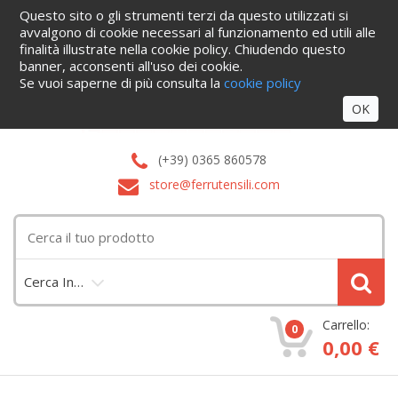
Questo sito o gli strumenti terzi da questo utilizzati si
Home
Informazioni
Servizi
Blog
Azienda
Cataloghi
avvalgono di cookie necessari al funzionamento ed utili alle
Contattaci
finalità illustrate nella cookie policy. Chiudendo questo
Accedi
banner, acconsenti all'uso dei cookie.
Se vuoi saperne di più consulta la
cookie policy
OK
(+39) 0365 860578
store@ferrutensili.com
Cerca In…
Carrello:
0
0,00 €