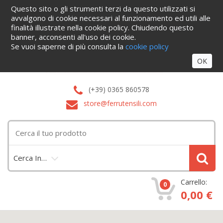
Questo sito o gli strumenti terzi da questo utilizzati si
Home
Informazioni
Servizi
Blog
Azienda
Cataloghi
avvalgono di cookie necessari al funzionamento ed utili alle
Contattaci
finalità illustrate nella cookie policy. Chiudendo questo
Accedi
banner, acconsenti all'uso dei cookie.
Se vuoi saperne di più consulta la
cookie policy
OK
(+39) 0365 860578
store@ferrutensili.com
Cerca In…
Carrello:
0
0,00 €