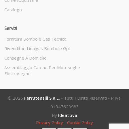
Come Acquistare
Catalogo
Servizi
Fornitura Bombole Gas Tecnico
Rivenditori Liquigas Bombole Gpl
Consegne A Domicilio
Assemblaggio Catene Per Motoseghe
Elettroseghe
© 2026
Ferrutensili S.r.l.
- Tutti I Diritti Riservati - P.Iva:
01947620983
By
Ideattiva
Privacy Policy
-
Cookie Policy