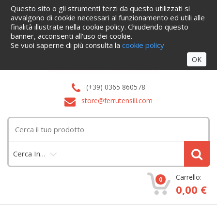
Questo sito o gli strumenti terzi da questo utilizzati si
Home
Informazioni
Servizi
Blog
Azienda
Cataloghi
avvalgono di cookie necessari al funzionamento ed utili alle
Contattaci
finalità illustrate nella cookie policy. Chiudendo questo
Accedi
banner, acconsenti all'uso dei cookie.
Se vuoi saperne di più consulta la
cookie policy
OK
(+39) 0365 860578
store@ferrutensili.com
Cerca In…
Carrello:
0
0,00 €