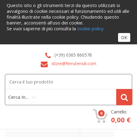
Questo sito o gli strumenti terzi da questo utilizzati si
Home
Informazioni
Servizi
Blog
Azienda
Cataloghi
avvalgono di cookie necessari al funzionamento ed utili alle
Contattaci
finalità illustrate nella cookie policy. Chiudendo questo
Accedi
banner, acconsenti all'uso dei cookie.
Se vuoi saperne di più consulta la
cookie policy
OK
(+39) 0365 860578
store@ferrutensili.com
Cerca In…
Carrello:
0
0,00 €