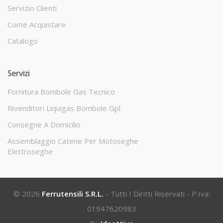
Servizio Clienti
Come Acquistare
Catalogo
Servizi
Fornitura Bombole Gas Tecnico
Rivenditori Liquigas Bombole Gpl
Consegne A Domicilio
Assemblaggio Catene Per Motoseghe
Elettroseghe
© 2026
Ferrutensili S.r.l.
- Tutti I Diritti Riservati - P.Iva:
01947620983