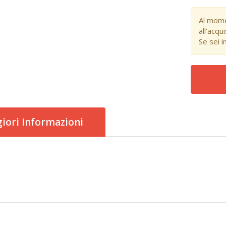
Al mome
all'acqu
Se sei i
iori Informazioni