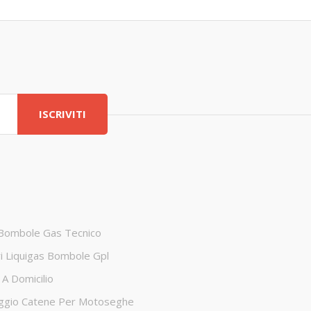
ISCRIVITI
 Bombole Gas Tecnico
ri Liquigas Bombole Gpl
A Domicilio
ggio Catene Per Motoseghe