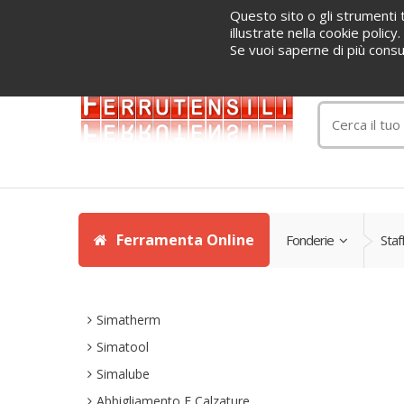
Questo sito o gli strumenti t
Home
Informazioni
Servizi
Blog
Azienda
illustrate nella cookie polic
Se vuoi saperne di più consu
(+39) 036
Ferramenta Online
Fonderie
Staf
Simatherm
Simatool
Simalube
Abbigliamento E Calzature