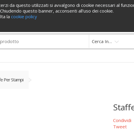
erzi da questo utilizzati si avvalgono di cookie necessari al funzion
Cataloghi
Contattaci
y. Chiudendo questo banner, acconsenti all'uso dei cookie.
lta la
cookie policy
5 860578
store@ferrutensili.com
Cerca In…
fe Per Stampi
Staff
Condividi
Tweet