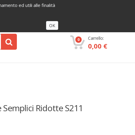
amento ed utili alle finalità
Accedi
OK
Carrello:
0
0,00 €
e Semplici Ridotte S211