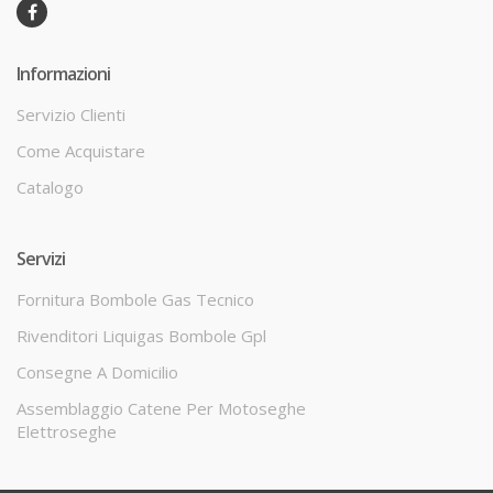
Informazioni
Servizio Clienti
Come Acquistare
Catalogo
Servizi
Fornitura Bombole Gas Tecnico
Rivenditori Liquigas Bombole Gpl
Consegne A Domicilio
Assemblaggio Catene Per Motoseghe
Elettroseghe