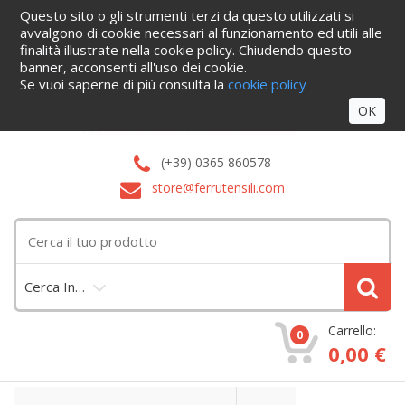
Questo sito o gli strumenti terzi da questo utilizzati si
Home
Informazioni
Servizi
Blog
Azienda
Cataloghi
avvalgono di cookie necessari al funzionamento ed utili alle
Contattaci
finalità illustrate nella cookie policy. Chiudendo questo
Accedi
banner, acconsenti all'uso dei cookie.
Se vuoi saperne di più consulta la
cookie policy
OK
(+39) 0365 860578
store@ferrutensili.com
Cerca In…
Carrello:
0
0,00 €