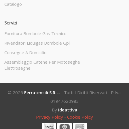
Catalogo
Servizi
Fornitura Bombole Gas Tecnico
Rivenditori Liquigas Bombole Gpl
Consegne A Domicilio
Assemblaggio Catene Per Motoseghe
Elettroseghe
© 2026
Ferrutensili S.r.l.
- Tutti I Diritti Riservati - P.Iva:
01947620983
By
Ideattiva
Privacy Policy
-
Cookie Policy