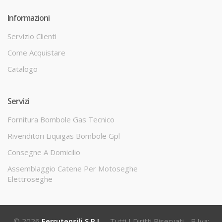
Informazioni
Servizio Clienti
Come Acquistare
Catalogo
Servizi
Fornitura Bombole Gas Tecnico
Rivenditori Liquigas Bombole Gpl
Consegne A Domicilio
Assemblaggio Catene Per Motoseghe
Elettroseghe
© 2026
Ferrutensili S.r.l.
- Tutti I Diritti Riservati - P.Iva: