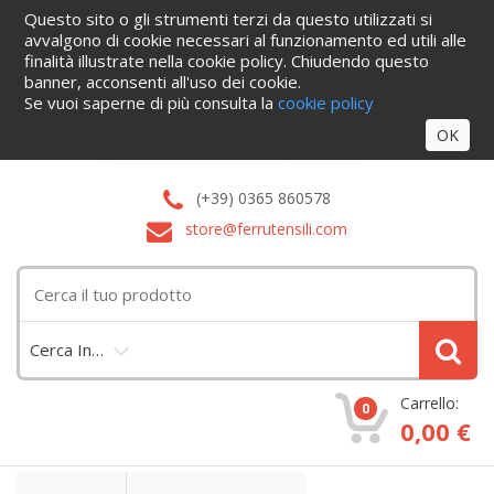
Questo sito o gli strumenti terzi da questo utilizzati si
Home
Informazioni
Servizi
Blog
Azienda
Cataloghi
avvalgono di cookie necessari al funzionamento ed utili alle
Contattaci
finalità illustrate nella cookie policy. Chiudendo questo
Accedi
banner, acconsenti all'uso dei cookie.
Se vuoi saperne di più consulta la
cookie policy
OK
(+39) 0365 860578
store@ferrutensili.com
Cerca In…
Carrello:
0
0,00 €