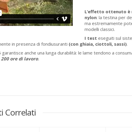
L’effetto ottenuto è m
nylon
: la testina per 
ma estremamente potent
modelli classici.
I test
eseguiti sul sis
mente in presenza di fondiusuranti
(con ghiaia, ciottoli, sassi)
.
 garantisce anche una lunga durabilità: le lame tendono a consum
e 200 ore di lavoro
.
i Correlati