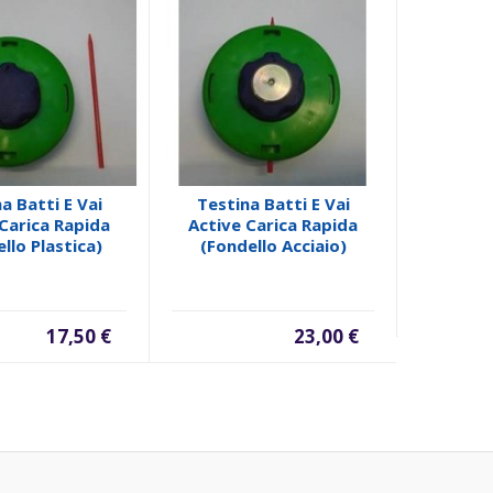
Decespu
Brogi
a Batti E Vai
Testina Batti E Vai
Carica Rapida
Active Carica Rapida
llo Plastica)
(fondello Acciaio)
17,50 €
23,00 €