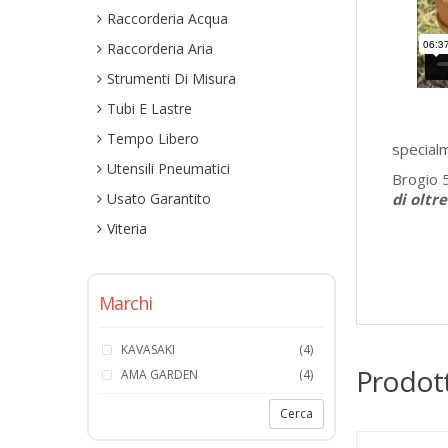
Raccorderia Acqua
Raccorderia Aria
Strumenti Di Misura
Tubi E Lastre
Tempo Libero
special
Utensili Pneumatici
Brogio 5
Usato Garantito
di oltr
Viteria
Marchi
KAVASAKI
(4)
Prodott
AMA GARDEN
(4)
Cerca