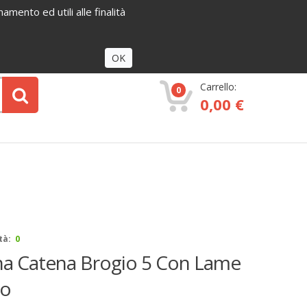
amento ed utili alle finalità
Accedi
OK
Carrello:
0
0,00 €
tà:
0
na Catena Brogio 5 Con Lame
io