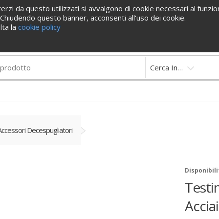
erzi da questo utilizzati si avvalgono di cookie necessari al funzion
Cataloghi
Contattaci
y. Chiudendo questo banner, acconsenti all'uso dei cookie.
lta la
cookie policy
5 860578
store@ferrutensili.com
Cerca In…
Accessori Decespugliatori
Disponibili
Testi
Accia