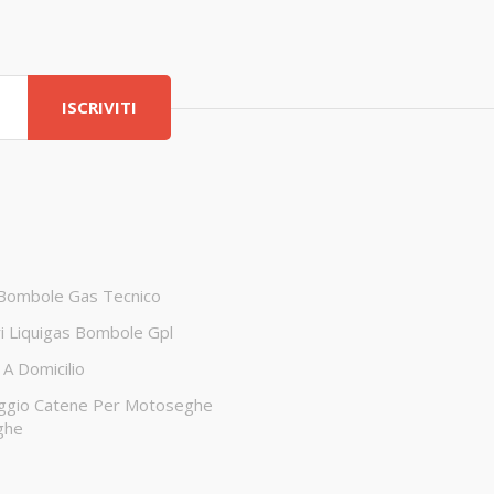
ISCRIVITI
 Bombole Gas Tecnico
ri Liquigas Bombole Gpl
A Domicilio
ggio Catene Per Motoseghe
ghe