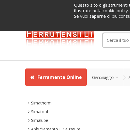
Questo sito o gli strumenti t
Home
Informazioni
Servizi
Blog
Azienda
illustrate nella cookie polic
Se vuoi saperne di più consu
(+39) 036
Ferramenta Online
Giardinaggio
Simatherm
Simatool
Simalube
Abbigliamento E Calzature