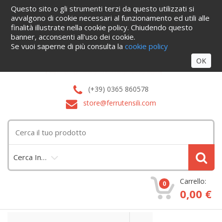
Questo sito o gli strumenti terzi da questo utilizzati si
Home
Informazioni
Servizi
Blog
Azienda
Cataloghi
avvalgono di cookie necessari al funzionamento ed utili alle
Contattaci
finalità illustrate nella cookie policy. Chiudendo questo
Accedi
banner, acconsenti all'uso dei cookie.
Se vuoi saperne di più consulta la
cookie policy
OK
(+39) 0365 860578
store@ferrutensili.com
Cerca In…
Carrello:
0
0,00 €